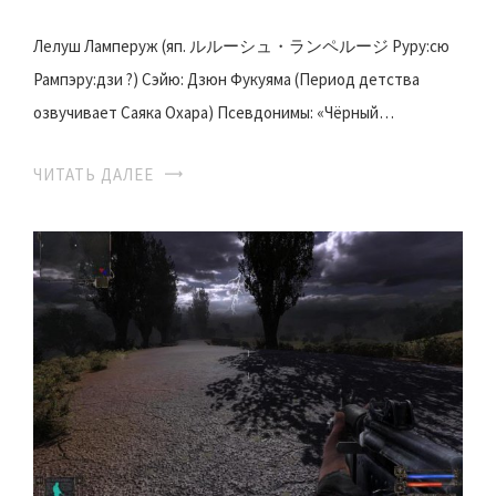
Лелуш Ламперуж (яп. ルルーシュ・ランペルージ Руру:сю
Рампэру:дзи ?) Сэйю: Дзюн Фукуяма (Период детства
озвучивает Саяка Охара) Псевдонимы: «Чёрный…
ЧИТАТЬ ДАЛЕЕ