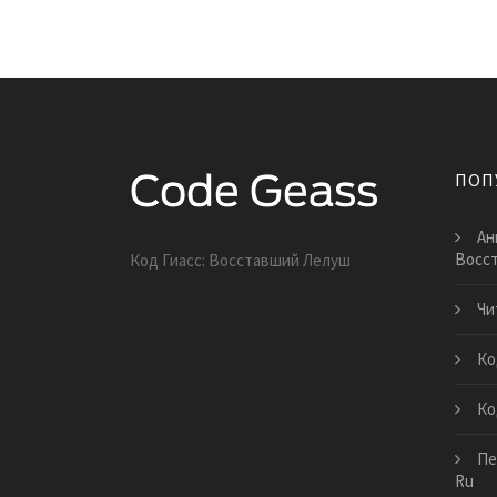
ПОП
Ан
Восс
Код Гиасс: Восставший Лелуш
Чи
Ко
Ко
Пе
Ru