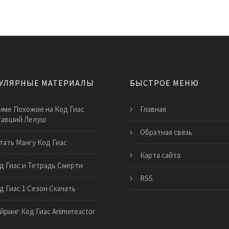
УЛЯРНЫЕ МАТЕРИАЛЫ
БЫСТРОЕ МЕНЮ
име Похожие на Код Гиас
Главная
тавший Лелуш
Обратная связь
тать Мангу Код Гиас
Карта сайта
д Гиас и Тетрадь Смерти
RSS
д Гиас 1 Сезон Скачать
йринг Код Гиас Animereactor