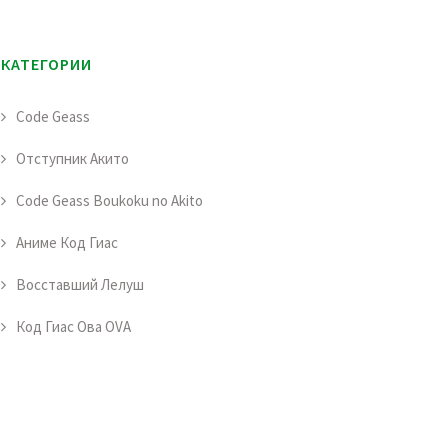
КАТЕГОРИИ
Code Geass
Отступник Акито
Code Geass Boukoku no Akito
Аниме Код Гиас
Восставший Лелуш
Код Гиас Ова OVA