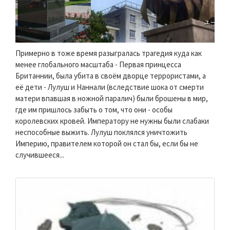
Примерно в тоже время разыгралась трагедия куда как
менее глобального масштаба - Первая принцесса
Британнии, была убита в своём дворце террористами, а
её дети - Лулуш и Наннали (вследствие шока от смерти
матери впавшая в ножной паралич) были брошены в мир,
где им пришлось забыть о том, что они - особы
королевских кровей. Императору не нужны были слабаки
неспособные выжить. Лулуш поклялся уничтожить
Империю, правителем которой он стал бы, если бы не
случившееся...