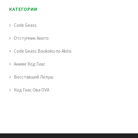
КАТЕГОРИИ
Code Geass
Отступник Акито
Code Geass Boukoku no Akito
Аниме Код Гиас
Восставший Лелуш
Код Гиас Ова OVA