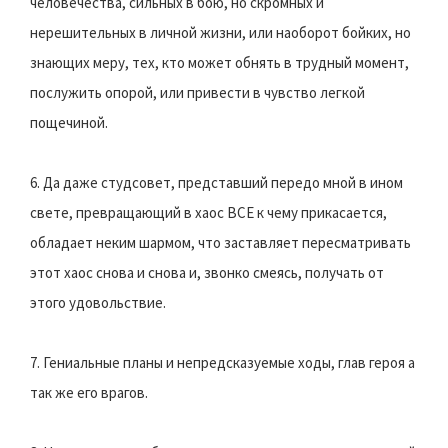
человечества, сильных в бою, но скромных и
нерешительных в личной жизни, или наоборот бойких, но
знающих меру, тех, кто может обнять в трудный момент,
послужить опорой, или привести в чувство легкой
пощечиной.
6. Да даже студсовет, представший передо мной в ином
свете, превращающий в хаос ВСЕ к чему прикасается,
обладает неким шармом, что заставляет пересматривать
этот хаос снова и снова и, звонко смеясь, получать от
этого удовольствие.
7. Гениальные планы и непредсказуемые ходы, глав героя а
так же его врагов.