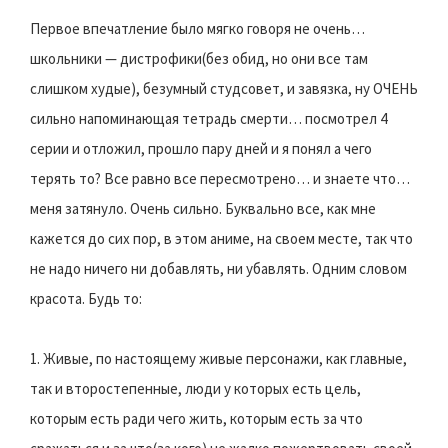
Первое впечатление было мягко говоря не очень…
школьники — дистрофики(без обид, но они все там
слишком худые), безумный студсовет, и завязка, ну ОЧЕНЬ
сильно напоминающая тетрадь смерти… посмотрел 4
серии и отложил, прошло пару дней и я понял а чего
терять то? Все равно все пересмотрено… и знаете что…
меня затянуло. Очень сильно. Буквально все, как мне
кажется до сих пор, в этом аниме, на своем месте, так что
не надо ничего ни добавлять, ни убавлять. Одним словом
красота. Будь то:
1. Живые, по настоящему живые персонажи, как главные,
так и второстепенные, люди у которых есть цель,
которым есть ради чего жить, которым есть за что