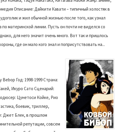
кэ Конака, Тэцуя Накатакэ, Китагава Наоки Жанр: аниме,
омедия Описание: Дайкити Кавати – типичный холостяк в
рудоголик и жил обычной жизнью после того, как узнал
 по материнской линии. Пусть он почти не виделся со
днако, для него значит очень много. Вот так и пришлось
ороны, где он мало кого знал и поприсутствовать на...
 Bebop Год: 1998-1999 Страна:
акей, Икуро Сато Сценарий:
родюсер: Цунетоси Койке, Рио
астика, боевик, триллер,
е: Джет Блек, в прошлом
омнительной репутации, совсем