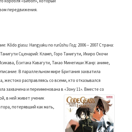
го коробля «Бибоп», который
твом передвижения.
: Kôdo giasu: Hangyaku no rurûshu Год: 2006 – 2007 Страна:
Танигути Сценарий: Кламп, Горо Танигути, Икиро Окочи
икава, Ёситака Кавагути, Такао Минегиши Жанр: аниме,
писание: В параллельном мире Британия захватила
а, жестоко расправляясь со всеми, кто отказывался
ла захвачена и переименована в «Зону 11».
Вместе со
ой, в ней живет ученик
тора, потерявший как мать,