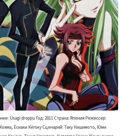
ие: Usagi droppu Год: 2011 Страна: Япония Режиссер:
 Кояма, Ёсиаки Кёгоку Сценарий: Таку Кишимото, Юми