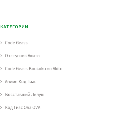
КАТЕГОРИИ
Code Geass
Отступник Акито
Code Geass Boukoku no Akito
Аниме Код Гиас
Восставший Лелуш
Код Гиас Ова OVA