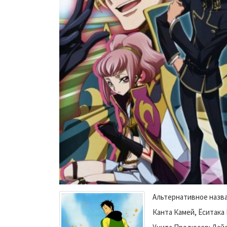
Альтернативное назван
Канта Камей, Ёситака