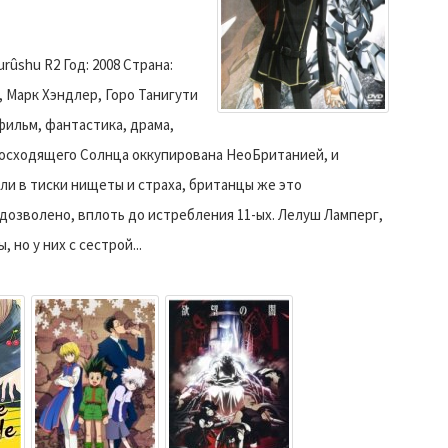
rûshu R2 Год: 2008 Страна:
, Марк Хэндлер, Горо Танигути
фильм, фантастика, драма,
 Восходящего Солнца оккупирована НеоБританией, и
ли в тиски нищеты и страха, британцы же это
дозволено, вплоть до истребления 11-ых. Лелуш Ламперг,
но у них с сестрой...