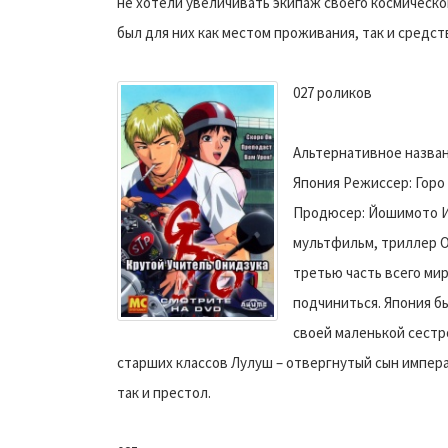
не хотели увеличивать экипаж своего космическо
был для них как местом проживания, так и средс
027 роликов
Альтернативное название
Япония Режиссер: Горо 
Продюсер: Йошимото Ис
мультфильм, триллер О
третью часть всего мир
подчиниться. Япония бы
своей маленькой сестр
старших классов Лулуш – отвергнутый сын импера
так и престол.