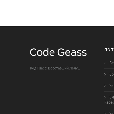
ПОП
Бе
Код Гиасс: Восставший Лелуш
Co
Чи
См
Rebel
Чи