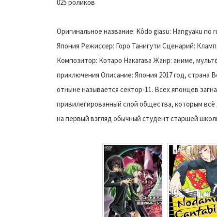
025 роликов
Оригинальное название: Kôdo giasu: Hangyaku no ru
Япония Режиссер: Горо Танигути Сценарий: Кламп
Композитор: Котаро Накагава Жанр: аниме, мульт
приключения Описание: Япония 2017 год, страна
отныне называется сектор-11. Всех японцев загна
привилегированный слой общества, которым всё 
на первый взгляд обычный студент старшей школы, 