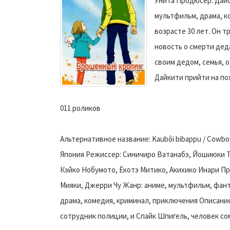
Унита Продюсер: Дайсу
мультфильм, драма, к
возрасте 30 лет. Он т
новость о смерти деда
своим дедом, семья, о
Дайкити прийти на пох
011 роликов
Альтернативное название: Kaubôi bibappu / Cowboy
Япония Режиссер: Синичиро Ватанабэ, Йошиюки Т
Кэйко Нобумото, Ёкотэ Митико, Акихико Инари П
Мияки, Джерри Чу Жанр: аниме, мультфильм, фант
драма, комедия, криминал, приключения Описани
сотрудник полиции, и Спайк Шпигель, человек с