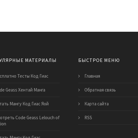
УЛЯРНЫЕ МАТЕРИАЛЫ
БЫСТРОЕ МЕНЮ
сплатно Тесты Код Гиас
Главная
de Geass Хентай Манга
Обратная связь
тать Мангу Код Гиас Яой
Карта сайта
отреть Code Geass Lelouch of
RSS
lion
тать Мангу Код Гиас